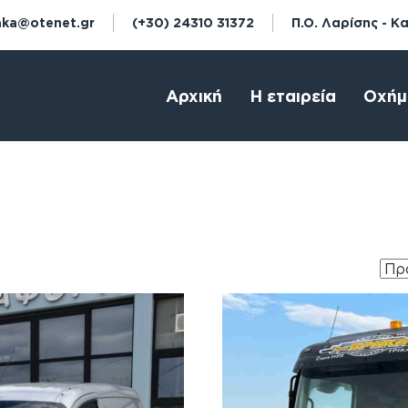
aka@otenet.gr
(+30) 24310 31372
Π.Ο. Λαρίσης - Κ
Αρχική
Η εταιρεία
Οχήμ