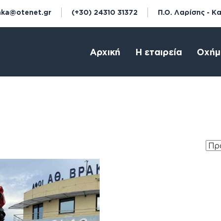
aka@otenet.gr
(+30) 24310 31372
Π.Ο. Λαρίσης - Κ
Αρχική
Η εταιρεία
Οχήμ