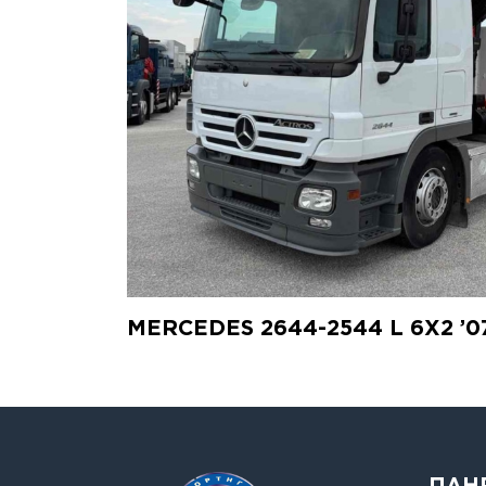
MERCEDES 2644-2544 L 6X2 ’0
ΠΛΗ