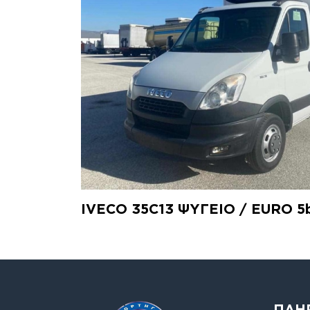
IVECO 35C13 ΨΥΓΕΙΟ / EURO 5
ΠΛΗ