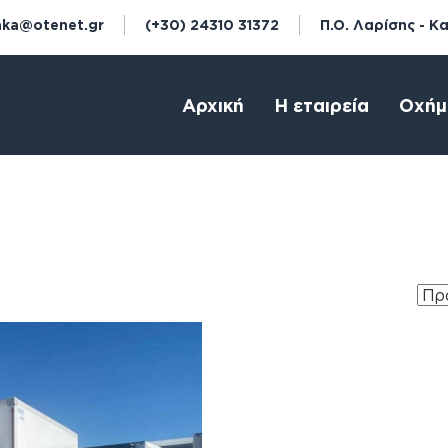
aka@otenet.gr
(+30) 24310 31372
Π.Ο. Λαρίσης - Κ
Αρχική
Η εταιρεία
Οχήμ