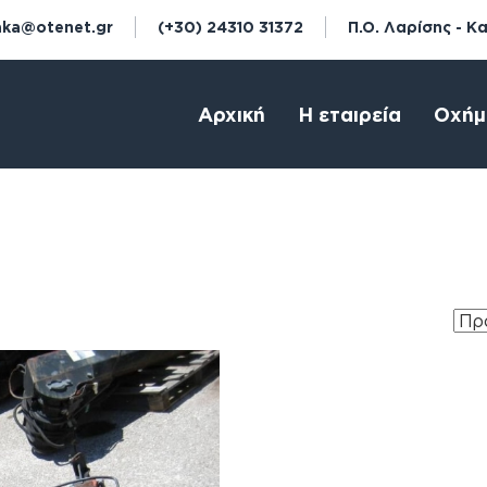
aka@otenet.gr
(+30) 24310 31372
Π.Ο. Λαρίσης - Κ
Αρχική
Η εταιρεία
Οχήμ