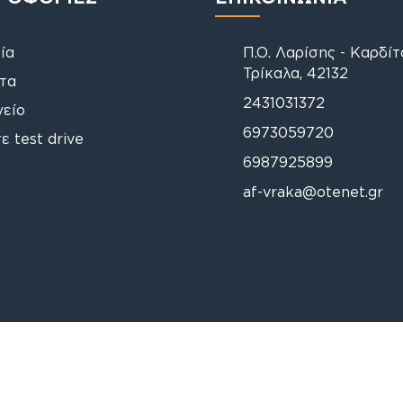
ία
Π.Ο. Λαρίσης - Καρδί
Τρίκαλα, 42132
τα
2431031372
γείο
6973059720
ε test drive
6987925899
af-vraka@otenet.gr