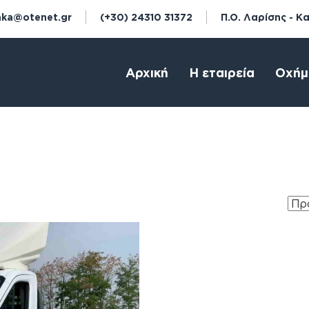
aka@otenet.gr
(+30) 24310 31372
Π.Ο. Λαρίσης - Κ
Αρχική
Η εταιρεία
Οχήμ