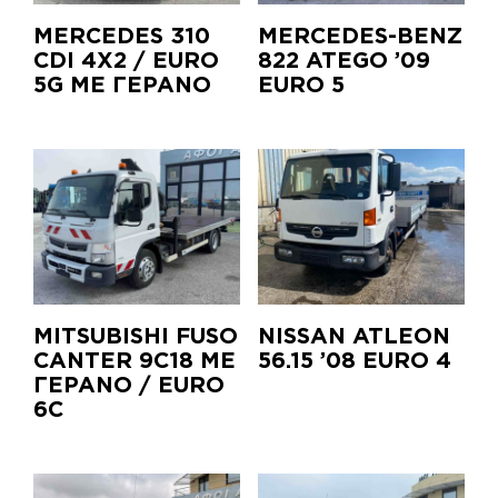
MERCEDES 310
MERCEDES-BENZ
CDI 4X2 / EURO
822 ATEGO ’09
5G ΜΕ ΓΕΡΑΝΟ
EURO 5
MITSUBISHI FUSO
NISSAN ATLEON
CANTER 9C18 ΜΕ
56.15 ’08 EURO 4
ΓΕΡΑΝΟ / EURO
6C