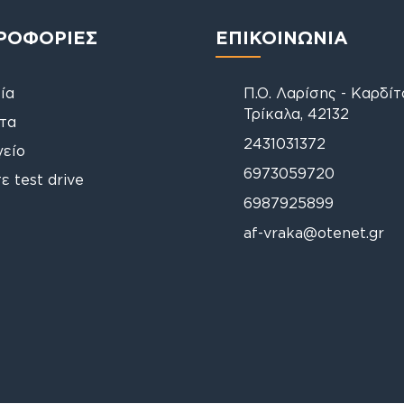
ΡΟΦΟΡΙΕΣ
ΕΠΙΚΟΙΝΩΝΙΑ
ία
Π.Ο. Λαρίσης - Καρδί
Τρίκαλα, 42132
τα
2431031372
γείο
6973059720
ε test drive
6987925899
af-vraka@otenet.gr