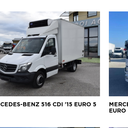
CEDES-BENZ 516 CDI ’15 EURO 5
MERCE
EURO 