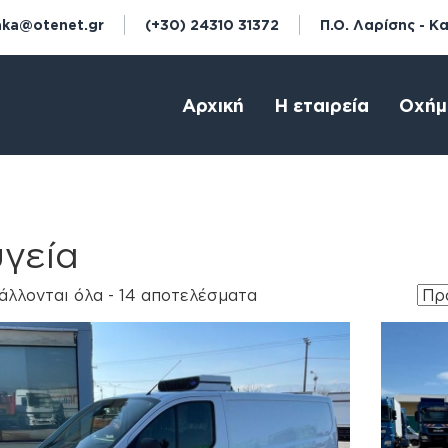
aka@otenet.gr
(+30) 24310 31372
Π.Ο. Λαρίσης - Κ
Αρχική
Η εταιρεία
Οχήμ
γεία
λλονται όλα - 14 αποτελέσματα