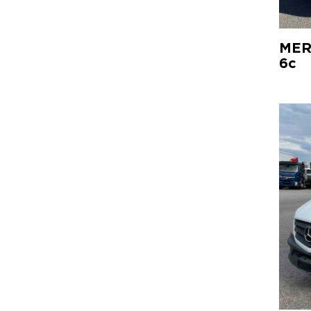
MER
6c