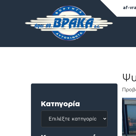
af-vr
Ψυ
Προβά
Κατηγορία