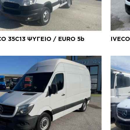
CO 35C13 ΨΥΓΕΙΟ / EURO 5b
IVECO