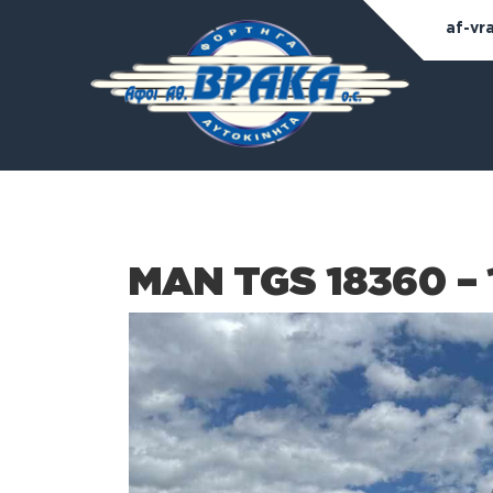
af-vr
MAN TGS 18360 – 