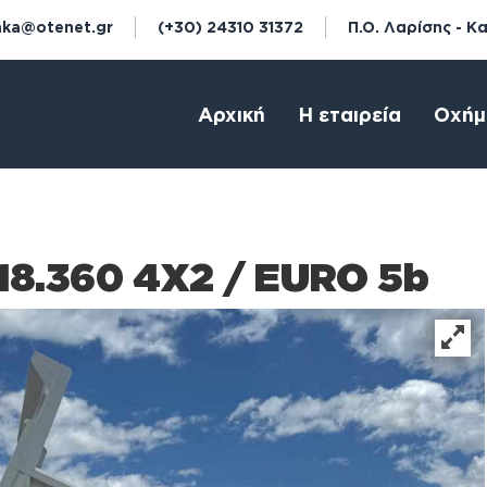
aka@otenet.gr
(+30) 24310 31372
Π.Ο. Λαρίσης - Κ
Αρχική
Η εταιρεία
Οχήμ
18.360 4X2 / EURO 5b