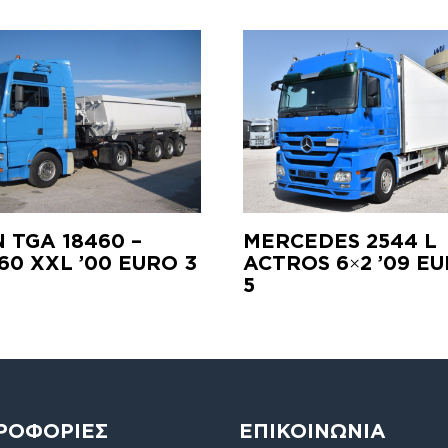
 TGA 18460 –
MERCEDES 2544 L
460 XXL ’00 EURO 3
ACTROS 6×2 ’09 E
5
ΡΟΦΟΡΙΕΣ
ΕΠΙΚΟΙΝΩΝΙΑ