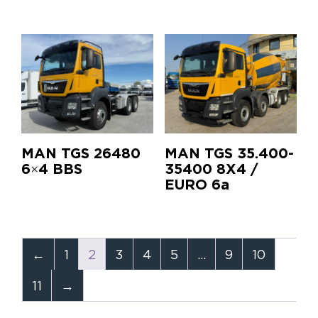
MAN TGS 26480
MAN TGS 35.400-
6×4 BBS
35400 8X4 /
EURO 6a
←
1
2
3
4
5
…
9
10
11
→