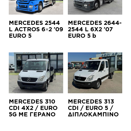
MERCEDES 2544
MERCEDES 2644-
L ACTROS 6×2 ’09
2544 L 6X2 ’07
EURO 5
EURO 5 b
MERCEDES 310
MERCEDES 313
CDI 4X2 / EURO
CDI / EURO 5 /
5G ΜΕ ΓΕΡΑΝΟ
ΔΙΠΛΟΚΑΜΠΙΝΟ