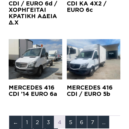
CDI / EURO 6d /
CDI KA 4X2 /
ΧΟΡΗΓΕΙΤΑΙ
EURO 6c
ΚΡΑΤΙΚΗ ΑΔΕΙΑ
Δ.Χ
MERCEDES 416
MERCEDES 416
CDI ’14 EURO 6a
CDI / EURO 5b
←
1
2
3
4
5
6
7
…