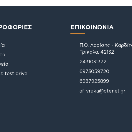
ΡΟΦΟΡΙΕΣ
ΕΠΙΚΟΙΝΩΝΙΑ
ία
Π.Ο. Λαρίσης - Καρδί
Τρίκαλα, 42132
τα
2431031372
γείο
6973059720
ε test drive
6987925899
af-vraka@otenet.gr