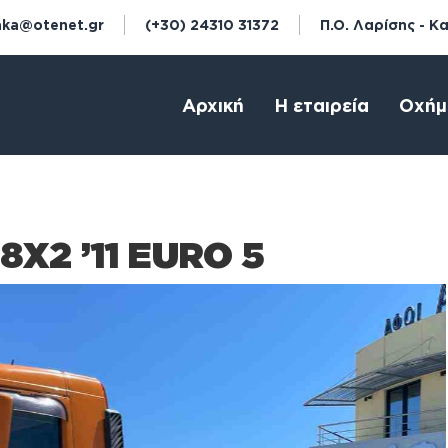
aka@otenet.gr
(+30) 24310 31372
Π.Ο. Λαρίσης - Κ
Αρχική
Η εταιρεία
Οχήμ
8X2 ’11 EURO 5